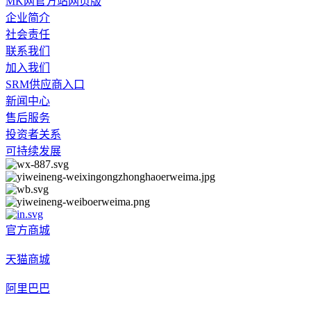
MK网官方站网页版
企业简介
社会责任
联系我们
加入我们
SRM供应商入口
新闻中心
售后服务
投资者关系
可持续发展
官方商城
天猫商城
阿里巴巴