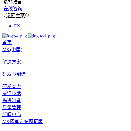
选择语言
在线咨询
< 返回主菜单
EN
首页
MK(中国)
解决方案
研发与制造
研发实力
前沿技术
先进制造
质量管理
新闻中心
MK网官方站网页版