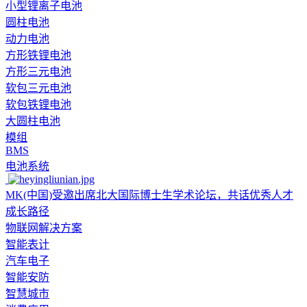
小型锂离子电池
圆柱电池
动力电池
方形铁锂电池
方形三元电池
软包三元电池
软包铁锂电池
大圆柱电池
模组
BMS
电池系统
MK(中国)受邀出席北大国际博士生学术论坛，共话优秀人才
成长路径
物联网解决方案
智能表计
汽车电子
智能安防
智慧城市