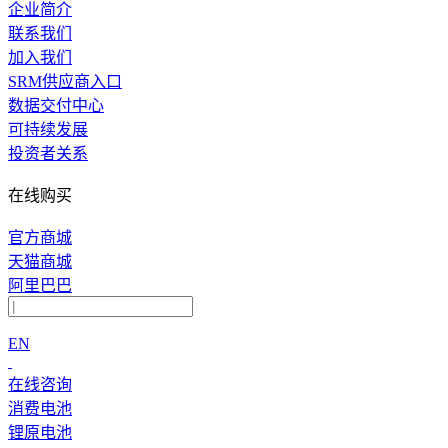
企业简介
联系我们
加入我们
SRM供应商入口
数据交付中心
可持续发展
投资者关系
在线购买
官方商城
天猫商城
阿里巴巴
EN
在线咨询
消费电池
锂原电池