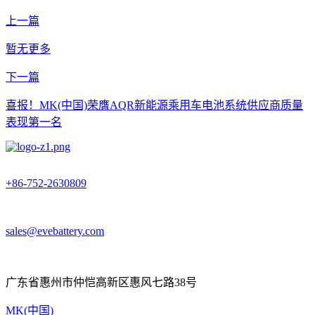
上一篇
暂无更多
下一篇
喜报！MK(中国)荣膺AQR新能源乘用车电池系统供应商质量
表现第一名
+86-752-2630809
sales@evebattery.com
广东省惠州市仲恺高新区惠风七路38号
MK(中国)