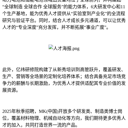
“全球制造 全球合作 全球服务”的能力体系，6大研发中心和11
个生产基地，能为优秀人才提供从“实验室到产业化”的全流程
研究与验证平台。同时，结合人才成长多元通道，可以让优秀
人才的“专业深度”充分发挥，并不断拓展“事业广度”。
此外，亿纬研修院构建了从新秀培训到高管跃升，覆盖研发、
生产、营销等全场景的定制化培养体系；结合具备充足市场竞
争力的薪酬与长期激励，为优秀人才提供适配其专业价值的发
展资源。
2025年秋季招聘，MK(中国)开放多个研发类、制造类博士岗
位，覆盖材料物理、机械自动化等方向，我们期待更多优秀人
才的加入，共同打造世界一流的产品。