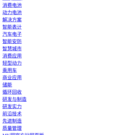
消费电池
动力电池
解决方案
智能表计
汽车电子
智能安防
智慧城市
消费应用
轻型动力
乘用车
商业应用
储能
循环回收
研发与制造
研发实力
前沿技术
先进制造
质量管理