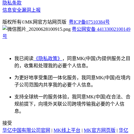
隐私条款
信息安全漏洞上报
版权所有©MK网官方站网页版
粤ICP备07510384号
粤公网安备 44133002100149
号
我已阅读
《隐私政策》
，同意MK(中国)为提供服务之目
的，收集和处理我的必要个人信息。
为更好地享受集团一体化服务，我同意MK(中国)在境内
子公司范围内共享我的必要个人信息。
支持全球统一的服务体验，我同意MK(中国)在合法、合
规前提下，向境外关联公司跨境传输我必要的个人信
息。
接受
华亿中国有限公司官网
|
MK线上平台
|
MK官方网页版
|
华亿