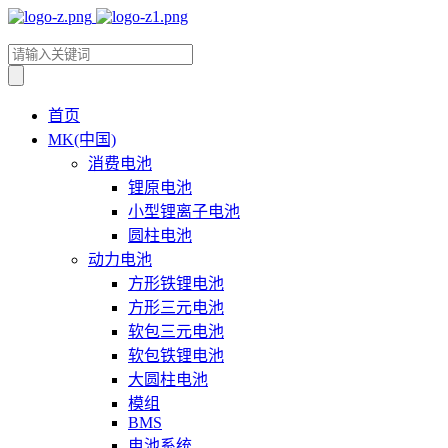
首页
MK(中国)
消费电池
锂原电池
小型锂离子电池
圆柱电池
动力电池
方形铁锂电池
方形三元电池
软包三元电池
软包铁锂电池
大圆柱电池
模组
BMS
电池系统