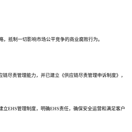
战略，抵制一切影响市场公平竞争的商业腐败行为。
供应链尽责管理能力，并已建立《供应链尽责管理申诉制度》，
建立EHS管理制度，明确EHS责任，确保安全运营和满足客户