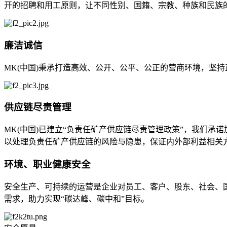
开的招聘和用工原则，让不同性别、国籍、宗教、种族和民族的
廉洁诚信
MK(中国)秉承打造高效、公开、公平、公正的营商环境，坚
供应链尽责管理
MK(中国)已建立“负责任矿产供应链尽责管理政策”，我们
以处理负责任矿产供应链的风险与隐患，保证内外部利益相关
环境、职业健康安全
安全生产、可持续的运营是企业对员工、客户、股东、社会、国家
需求，助力实现“碳达峰、碳中和”目标。