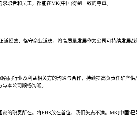
求职者和员工，都能在MK(中国)得到一致的尊重。
持正道经营、恪守商业道德，将高质量发展作为公司可持续发展
承诺加强同行业及利益相关方的沟通与合作，持续提高负责任矿产
方与本公司顺畅沟通。
的职责所在。将EHS放在首位，我们矢志不渝。MK(中国)已