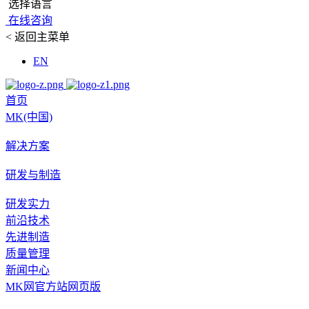
选择语言
在线咨询
< 返回主菜单
EN
首页
MK(中国)
解决方案
研发与制造
研发实力
前沿技术
先进制造
质量管理
新闻中心
MK网官方站网页版